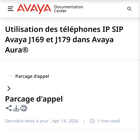
Utilisation des téléphones IP SIP
Avaya J169 et J179 dans Avaya
Aura®
···
Parcage d'appel
Parcage d'appel
Partager cette page
Options d'exportation PDF
Dernière mise à jour :
Apr 14, 2026
|
1 min read