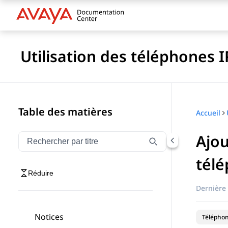
Utilisation des téléphones 
Table des matières
Accueil
Ajou
Filtrer la navigation par titre
Saisissez pour filtrer les éléments de navigation par 
tél
Réduire
Dernière 
Notices
Téléphon