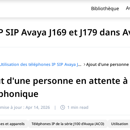
Bibliothèque
A
IP SIP Avaya J169 et J179 dans
Utilisation des téléphones IP SIP Avaya J169 et J179 dans Avaya Aura®
t d'une personne en attente à
titre
éphonique
mise à jour :
Apr 14, 2026
|
1 min read
es et appareils
Téléphones IP de la série J100 d'Avaya (ACO)
Utilisation