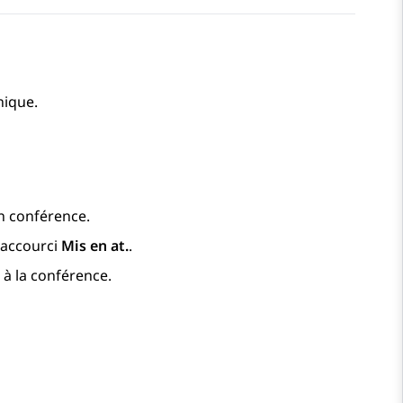
nique.
en conférence.
 raccourci
Mis en at.
.
 à la conférence.