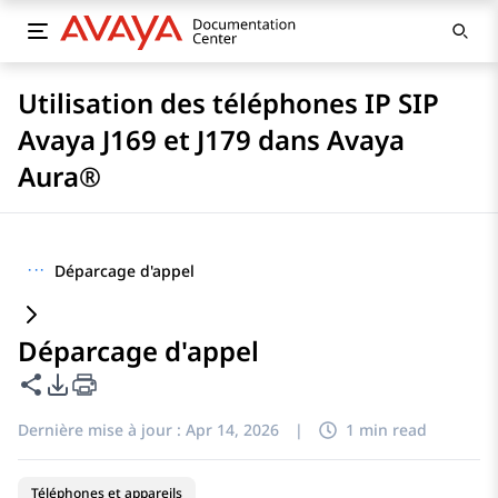
Utilisation des téléphones IP SIP
Avaya J169 et J179 dans Avaya
Aura®
···
Déparcage d'appel
Déparcage d'appel
Partager cette page
Options d'exportation PDF
Dernière mise à jour :
Apr 14, 2026
|
1 min read
Téléphones et appareils