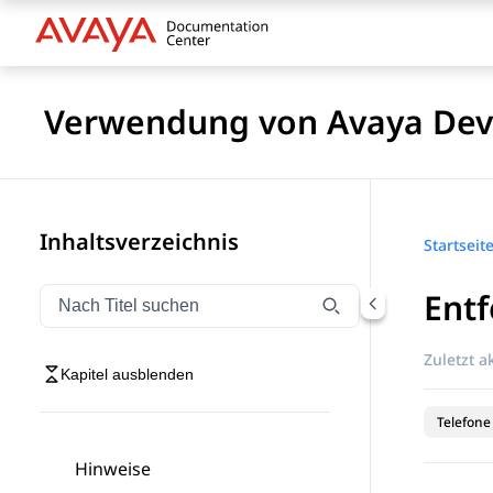
Verwendung von Avaya Devi
Inhaltsverzeichnis
Startseit
Entf
Navigation nach Titel filtern
Geben Sie Text ein, um Navigationselemente nach Tite
Zuletzt ak
Kapitel ausblenden
Telefone
Hinweise