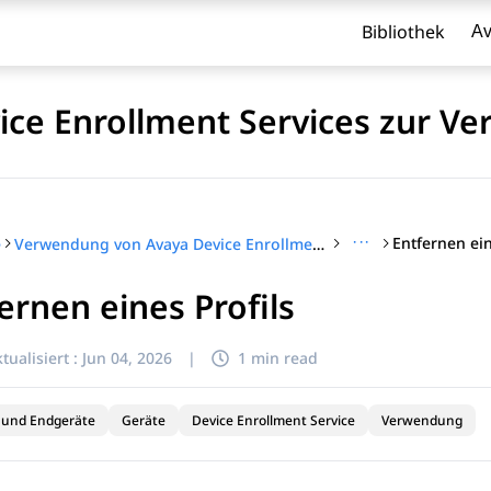
Bibliothek
Av
ce Enrollment Services zur Ve
···
Entfernen ein
e
Verwendung von Avaya Device Enrollment Services zur Verwaltung von Endgeräten
ernen eines Profils
l zu filtern.
tualisiert :
Jun 04, 2026
|
1 min read
 und Endgeräte
Geräte
Device Enrollment Service
Verwendung