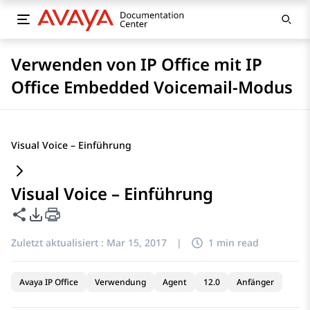
Verwenden von IP Office mit IP
Office Embedded Voicemail-Modus
Visual Voice – Einführung
Visual Voice – Einführung
Diese Seite teilen
PDF-Exportoptionen
Zuletzt aktualisiert :
Mar 15, 2017
|
1 min read
Avaya IP Office
Verwendung
Agent
12.0
Anfänger