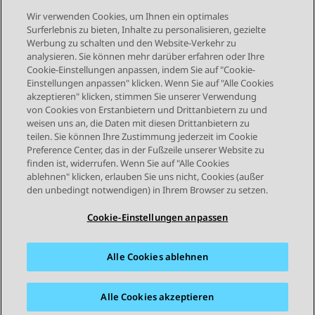
Wir verwenden Cookies, um Ihnen ein optimales
Surferlebnis zu bieten, Inhalte zu personalisieren, gezielte
Werbung zu schalten und den Website-Verkehr zu
analysieren. Sie können mehr darüber erfahren oder Ihre
Send Feedback
Cookie-Einstellungen anpassen, indem Sie auf "Cookie-
Einstellungen anpassen" klicken. Wenn Sie auf "Alle Cookies
akzeptieren" klicken, stimmen Sie unserer Verwendung
von Cookies von Erstanbietern und Drittanbietern zu und
Vorheriges Thema
Nächstes Thema
weisen uns an, die Daten mit diesen Drittanbietern zu
Themennavigation
teilen. Sie können Ihre Zustimmung jederzeit im Cookie
Preference Center, das in der Fußzeile unserer Website zu
finden ist, widerrufen. Wenn Sie auf "Alle Cookies
STAY CONNECTED
ablehnen" klicken, erlauben Sie uns nicht, Cookies (außer
den unbedingt notwendigen) in Ihrem Browser zu setzen.
Cookie-Einstellungen anpassen
Alle Cookies ablehnen
Sitemap
Nutzungsbedingungen
Datenschutz
Cookie-Richtlinie
Marken
Barrierefreiheit
Alle Cookies akzeptieren
© 2026 Avaya LLC