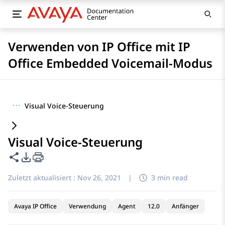
Verwenden von IP Office mit IP
Office Embedded Voicemail-Modus
···
Visual Voice-Steuerung
Visual Voice-Steuerung
Diese Seite teilen
PDF-Exportoptionen
Zuletzt aktualisiert :
Nov 26, 2021
|
3 min read
Avaya IP Office
Verwendung
Agent
12.0
Anfänger