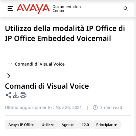
Utilizzo della modalità IP Office di
IP Office Embedded Voicemail
···
Comandi di Visual Voice
Comandi di Visual Voice
Condividi questa pagina
Opzioni di esportazione PDF
Ultimo aggiornamento :
Nov 26, 2021
|
3 min read
Avaya IP Office
Utilizzo
Agente
12.0
Principiante