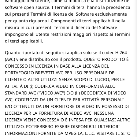
vantaggio dell'Utente, come la modifica e la distribuzione del
software open source. I Termini di terzi hanno la precedenza
sui presenti Termini di licenza del Software esclusivamente
per quanto riguarda i Componenti di terzi applicabili nella
misura in cui i presenti Termini di licenza del Software
impongono all'Utente restrizioni maggiori rispetto ai Termini
di terzi applicabili.
Quanto riportato di seguito si applica solo se il codec H.264
(AVC) viene distribuito con il prodotto. QUESTO PRODOTTO È
CONCESSO IN LICENZA IN BASE ALLA LICENZA DEL
PORTAFOGLIO BREVETTI AVC PER USO PERSONALE DEL
CLIENTE O ALTRI UTILIZZI SENZA SCOPO DI LUCRO, PER LE
ATTIVITÀ DI (i) CODIFICA VIDEO IN CONFORMITÀ ALLO
STANDARD AVC (
VIDEO AVC
) E/O (ii) DECODIFICA DI VIDEO
AVC, CODIFICATI DA UN CLIENTE PER ATTIVITÀ PERSONALI
E/O OTTENUTI DA UN FORNITORE DI VIDEO IN POSSESSO DI
LICENZA PER LA FORNITURA DI VIDEO AVC. NESSUNA
LICENZA VIENE CONCESSA O È INTESA PER QUALSIASI ALTRO
UTILIZZO. POTREBBERO ESSERE DISPONIBILI ULTERIORI
INFORMAZIONI FORNITE DA MPEG LA, L.L.C. VISITARE IL SITO