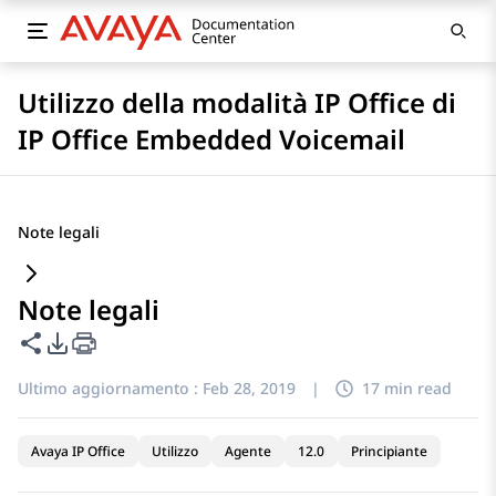
Utilizzo della modalità IP Office di
IP Office Embedded Voicemail
Note legali
Note legali
Condividi questa pagina
Opzioni di esportazione PDF
Ultimo aggiornamento :
Feb 28, 2019
|
17 min read
Avaya IP Office
Utilizzo
Agente
12.0
Principiante