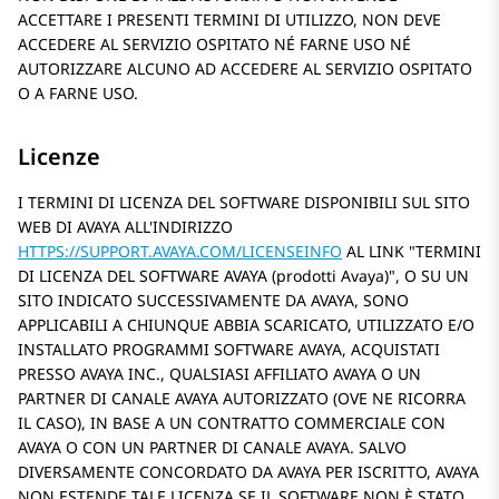
ACCETTARE I PRESENTI TERMINI DI UTILIZZO, NON DEVE
ACCEDERE AL SERVIZIO OSPITATO NÉ FARNE USO NÉ
AUTORIZZARE ALCUNO AD ACCEDERE AL SERVIZIO OSPITATO
O A FARNE USO.
Licenze
I TERMINI DI LICENZA DEL SOFTWARE DISPONIBILI SUL SITO
WEB DI AVAYA ALL'INDIRIZZO
HTTPS://SUPPORT.AVAYA.COM/LICENSEINFO
AL LINK
TERMINI
DI LICENZA DEL SOFTWARE AVAYA (prodotti Avaya)
, O SU UN
SITO INDICATO SUCCESSIVAMENTE DA AVAYA, SONO
APPLICABILI A CHIUNQUE ABBIA SCARICATO, UTILIZZATO E/O
INSTALLATO PROGRAMMI SOFTWARE AVAYA, ACQUISTATI
PRESSO AVAYA INC., QUALSIASI AFFILIATO AVAYA O UN
PARTNER DI CANALE AVAYA AUTORIZZATO (OVE NE RICORRA
IL CASO), IN BASE A UN CONTRATTO COMMERCIALE CON
AVAYA O CON UN PARTNER DI CANALE AVAYA. SALVO
DIVERSAMENTE CONCORDATO DA AVAYA PER ISCRITTO, AVAYA
NON ESTENDE TALE LICENZA SE IL SOFTWARE NON È STATO