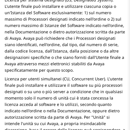
L'utente finale può installare e utilizzare ciascuna copia o
un'Istanza del Software esclusivamente: 1) sul numero
massimo di Processori designati indicato nell'ordine o 2) sul
numero massimo di Istanze del Software indicato nell'ordine,
nella Documentazione o dietro autorizzazione scritta da parte
di
Avaya
.
Avaya
può richiedere che i Processori designati
siano identificati, nell'ordine, dal tipo, dal numero di serie,
dalla codice licenza, dall'Istanza, dalla posizione o da altre
designazioni specifiche o che siano forniti dall'Utente finale a
Avaya
attraverso mezzi elettronici stabiliti da
Avaya
specificatamente per questo scopo.
Licenza per utenti simultanei (CU, Concurrent User). L'utente
finale può installare e utilizzare il software su più processori
designati o su uno o più server a condizione che in qualsiasi
momento solo il numero di unità cui è stata concessa la
licenza acceda al software e lo utilizzi, secondo quanto
indicato nell'ordine o nella Documentazione, oppure dietro
autorizzazione scritta da parte di
Avaya
. Per
Unità
si
intende l'unità su cui
Avaya
, a propria insindacabile
discrezione, basa il prezzo delle licenze; può corrispondere, a