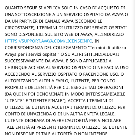
QUANTO SEGUE SI APPLICA SOLO IN CASO DI ACQUISTO DI
UNA SOTTOSCRIZIONE A UN SERVIZIO OSPITATO DA AVAYA O
DA UN PARTNER DI CANALE AVAYA (SECONDO LE
CIRCOSTANZE); I TERMINI DI UTILIZZO DEI SERVIZI OSPITATI
SONO DISPONIBILI SUL SITO WEB DI AVAYA, ALL'INDIRIZZO
HTTPS://SUPPORT.AVAYA.COM/LICENSEINFO
, IN
CORRISPONDENZA DEL COLLEGAMENTO
Termini di utilizzo
Avaya per i servizi ospitati
O SU ALTRI SITI INDIVIDUATI
SUCCESSIVAMENTE DA AVAYA, E SONO APPLICABILI A
CHIUNQUE ACCEDA AL SERVIZIO OSPITATO O NE FACCIA USO.
ACCEDENDO AL SERVIZIO OSPITATO O FACENDONE USO, O
AUTORIZZANDO ALTRI A FARLO, L'UTENTE, PER CONTO
PROPRIO E DELL'ENTITÀ PER CUI ESEGUE TALI OPERAZIONI
(DA QUI IN POI DENOMINATI IN MODO INTERSCAMBIABILE
UTENTE
E
UTENTE FINALE
), ACCETTA I TERMINI DI
UTILIZZO. SE L'UTENTE ACCETTA I TERMINI DI UTILIZZO PER
CONTO DI UN'AZIENDA O DI UN'ALTRA ENTITÀ LEGALE,
L'UTENTE DICHIARA DI AVERE L'AUTORITÀ PER VINCOLARE
TALE ENTITÀ AI PRESENTI TERMINI DI UTILIZZO. SE L'UTENTE
NON DISPONE DI TALE AUTORITÀ O NON INTENDE