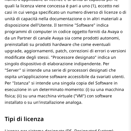
quali la licenza viene concessa è pari a uno (1), eccetto nei
casi in cui venga specificato un numero diverso di licenze o di
unità di capacità nella documentazione o in altri materiali a
disposizione dell'Utente. Il termine
Software
indica
programmi di computer in codice oggetto forniti da Avaya o
da un Partner di canale Avaya sia come prodotti autonomi,
preinstallati su prodotti hardware che come eventuali
upgrade, aggiornamenti, patch, correzioni di errori o versioni
modificate degli stessi.
Processore designato
indica un
singolo dispositivo di elaborazione indipendente. Per
Server
si intende una serie di processori designati che
ospita un'applicazione software accessibile da svariati utenti.
Per
Istanza
si intende una singola copia del Software in
esecuzione in un determinato momento: (i) su una macchina
fisica; (ii) su una macchina virtuale (
VM
) con software
installato o su un'installazione analoga.
Tipi di licenza
Licenza per sistema designato (DS, Designated System).