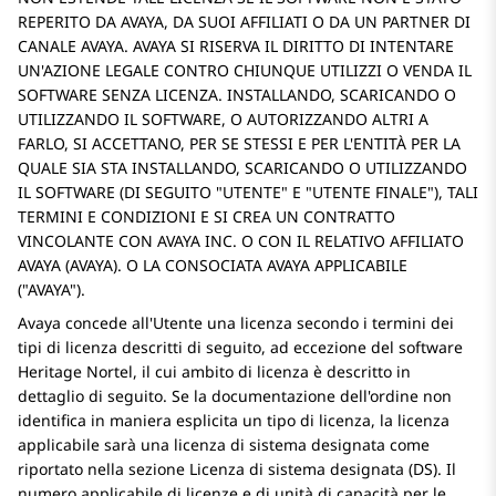
REPERITO DA AVAYA, DA SUOI AFFILIATI O DA UN PARTNER DI
CANALE AVAYA. AVAYA SI RISERVA IL DIRITTO DI INTENTARE
UN'AZIONE LEGALE CONTRO CHIUNQUE UTILIZZI O VENDA IL
SOFTWARE SENZA LICENZA. INSTALLANDO, SCARICANDO O
UTILIZZANDO IL SOFTWARE, O AUTORIZZANDO ALTRI A
FARLO, SI ACCETTANO, PER SE STESSI E PER L'ENTITÀ PER LA
QUALE SIA STA INSTALLANDO, SCARICANDO O UTILIZZANDO
IL SOFTWARE (DI SEGUITO
UTENTE
E
UTENTE FINALE
), TALI
TERMINI E CONDIZIONI E SI CREA UN CONTRATTO
VINCOLANTE CON AVAYA INC. O CON IL RELATIVO AFFILIATO
AVAYA (AVAYA). O LA CONSOCIATA AVAYA APPLICABILE
(
AVAYA
).
Avaya concede all'Utente una licenza secondo i termini dei
tipi di licenza descritti di seguito, ad eccezione del software
Heritage Nortel, il cui ambito di licenza è descritto in
dettaglio di seguito. Se la documentazione dell'ordine non
identifica in maniera esplicita un tipo di licenza, la licenza
applicabile sarà una licenza di sistema designata come
riportato nella sezione Licenza di sistema designata (DS). Il
numero applicabile di licenze e di unità di capacità per le