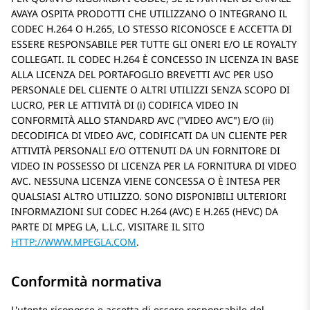
AVAYA OSPITA PRODOTTI CHE UTILIZZANO O INTEGRANO IL
CODEC H.264 O H.265, LO STESSO RICONOSCE E ACCETTA DI
ESSERE RESPONSABILE PER TUTTE GLI ONERI E/O LE ROYALTY
COLLEGATI. IL CODEC H.264 È CONCESSO IN LICENZA IN BASE
ALLA LICENZA DEL PORTAFOGLIO BREVETTI AVC PER USO
PERSONALE DEL CLIENTE O ALTRI UTILIZZI SENZA SCOPO DI
LUCRO, PER LE ATTIVITÀ DI (i) CODIFICA VIDEO IN
CONFORMITÀ ALLO STANDARD AVC (
VIDEO AVC
) E/O (ii)
DECODIFICA DI VIDEO AVC, CODIFICATI DA UN CLIENTE PER
ATTIVITÀ PERSONALI E/O OTTENUTI DA UN FORNITORE DI
VIDEO IN POSSESSO DI LICENZA PER LA FORNITURA DI VIDEO
AVC. NESSUNA LICENZA VIENE CONCESSA O È INTESA PER
QUALSIASI ALTRO UTILIZZO. SONO DISPONIBILI ULTERIORI
INFORMAZIONI SUI CODEC H.264 (AVC) E H.265 (HEVC) DA
PARTE DI MPEG LA, L.L.C. VISITARE IL SITO
HTTP://WWW.MPEGLA.COM
.
Conformità normativa
L'utente riconosce e accetta di essere responsabile del