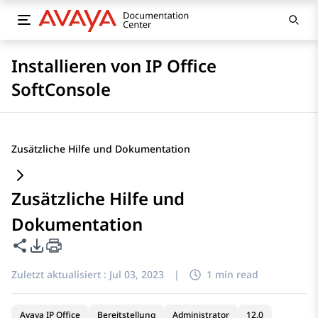
Installieren von IP Office
SoftConsole
Zusätzliche Hilfe und Dokumentation
Zusätzliche Hilfe und
Dokumentation
Diese Seite teilen
PDF-Exportoptionen
Zuletzt aktualisiert :
Jul 03, 2023
|
1 min read
Avaya IP Office
Bereitstellung
Administrator
12.0