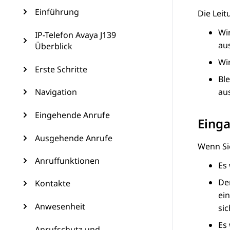
Einführung
Die Leit
Wi
IP-Telefon Avaya J139
au
Überblick
Wir
Erste Schritte
Ble
Navigation
au
Eingehende Anrufe
Einga
Ausgehende Anrufe
Wenn Sie
Anruffunktionen
Es
De
Kontakte
ei
Anwesenheit
sic
Es 
Anrufschutz und