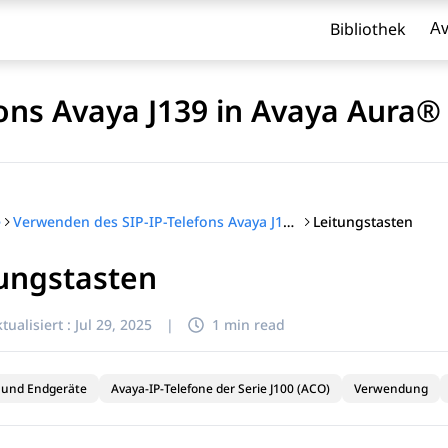
Bibliothek
Av
ons Avaya J139 in Avaya Aura®
Leitungstasten
e
Verwenden des SIP-IP-Telefons Avaya J139 in Avaya Aura®
ungstasten
l zu filtern.
tualisiert :
Jul 29, 2025
|
1 min read
 und Endgeräte
Avaya-IP-Telefone der Serie J100 (ACO)
Verwendung