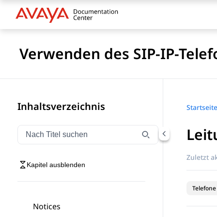
Verwenden des SIP-IP-Telef
Inhaltsverzeichnis
Startseit
Leit
Navigation nach Titel filtern
Geben Sie Text ein, um Navigationselemente nach Tite
Zuletzt ak
Kapitel ausblenden
Telefone
Notices