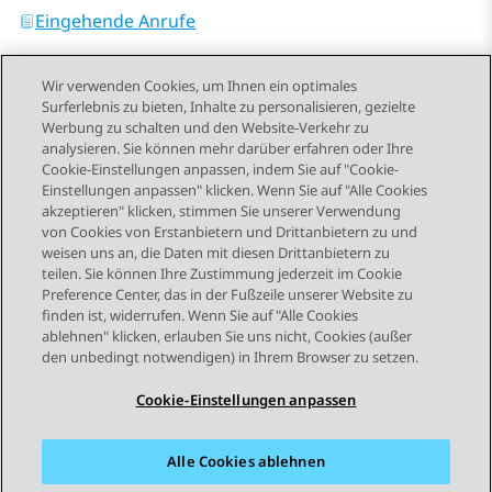
Eingehende Anrufe
Wir verwenden Cookies, um Ihnen ein optimales
Surferlebnis zu bieten, Inhalte zu personalisieren, gezielte
Werbung zu schalten und den Website-Verkehr zu
analysieren. Sie können mehr darüber erfahren oder Ihre
Send Feedback
Cookie-Einstellungen anpassen, indem Sie auf "Cookie-
Einstellungen anpassen" klicken. Wenn Sie auf "Alle Cookies
akzeptieren" klicken, stimmen Sie unserer Verwendung
von Cookies von Erstanbietern und Drittanbietern zu und
Vorheriges Thema
Nächstes Thema
weisen uns an, die Daten mit diesen Drittanbietern zu
Themennavigation
teilen. Sie können Ihre Zustimmung jederzeit im Cookie
Preference Center, das in der Fußzeile unserer Website zu
finden ist, widerrufen. Wenn Sie auf "Alle Cookies
STAY CONNECTED
ablehnen" klicken, erlauben Sie uns nicht, Cookies (außer
den unbedingt notwendigen) in Ihrem Browser zu setzen.
Cookie-Einstellungen anpassen
Alle Cookies ablehnen
Sitemap
Nutzungsbedingungen
Datenschutz