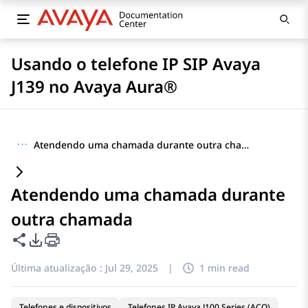
Usando o telefone IP SIP Avaya
J139 no Avaya Aura®
···
Atendendo uma chamada durante outra chamada
Atendendo uma chamada durante
outra chamada
Compartilhar esta página
Opções de exportação de PDF
Última atualização :
Jul 29, 2025
|
1 min read
Telefones e dispositivos
Telefones IP Avaya J100 Series (ACO)