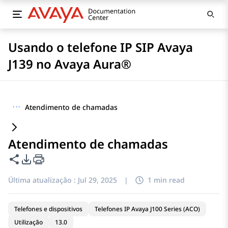
Usando o telefone IP SIP Avaya
J139 no Avaya Aura®
···
Atendimento de chamadas
Atendimento de chamadas
Compartilhar esta página
Opções de exportação de PDF
Última atualização :
Jul 29, 2025
|
1 min read
Telefones e dispositivos
Telefones IP Avaya J100 Series (ACO)
Utilização
13.0