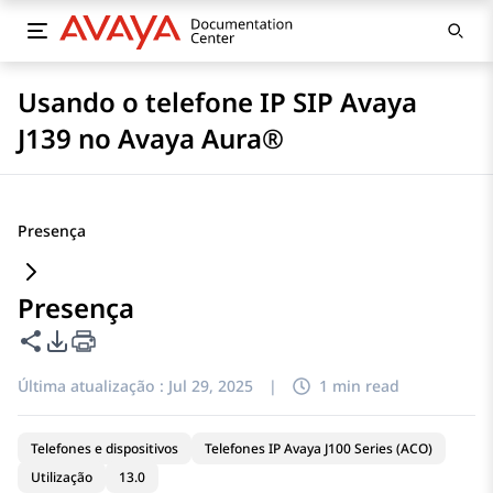
Usando o telefone IP SIP Avaya
J139 no Avaya Aura®
Presença
Presença
Compartilhar esta página
Opções de exportação de PDF
Última atualização :
Jul 29, 2025
|
1 min read
Telefones e dispositivos
Telefones IP Avaya J100 Series (ACO)
Utilização
13.0