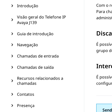
Com o r
Introdução
Para ch
Visão geral do Telefone IP
adminis
Avaya J139
Disca
Guia de introdução
É possí
Navegação
grupo de
Chamadas de entrada
Inte
Chamadas de saída
É possí
Recursos relacionados a
chamadas
configu
Contatos
Presença
Send