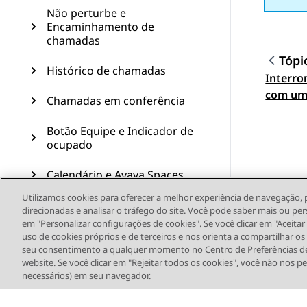
Não perturbe e
Encaminhamento de
chamadas
Tópi
Histórico de chamadas
Interr
Topic
com um
Chamadas em conferência
Botão Equipe e Indicador de
ocupado
Calendário e Avaya Spaces
Utilizamos cookies para oferecer a melhor experiência de navegação, 
Recursos avançados
direcionadas e analisar o tráfego do site. Você pode saber mais ou per
em "Personalizar configurações de cookies". Se você clicar em "Aceita
Personalização
uso de cookies próprios e de terceiros e nos orienta a compartilhar o
seu consentimento a qualquer momento no Centro de Preferências de
website. Se você clicar em "Rejeitar todos os cookies", você não nos p
Atualização do telefone
necessários) em seu navegador.
Manutenção