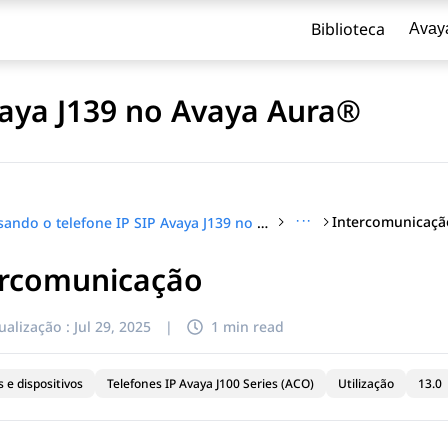
Biblioteca
Avay
vaya J139 no Avaya Aura®
···
Intercomunicaçã
Usando o telefone IP SIP Avaya J139 no Avaya Aura®
ercomunicação
ualização :
Jul 29, 2025
|
1 min read
 e dispositivos
Telefones IP Avaya J100 Series (ACO)
Utilização
13.0