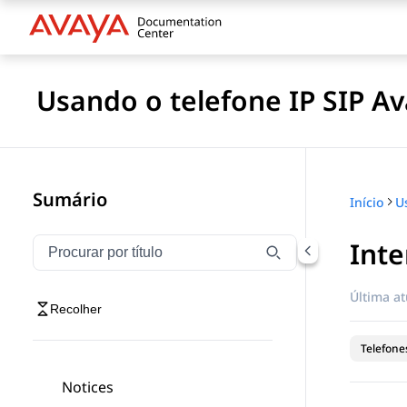
Usando o telefone IP SIP A
Sumário
Início
Int
Filtrar navegação por título
Digite para filtrar itens de navegação por título
Última at
Recolher
Telefones
Notices