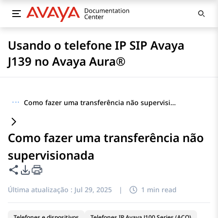
Usando o telefone IP SIP Avaya
J139 no Avaya Aura®
···
Como fazer uma transferência não supervisionada
Como fazer uma transferência não
supervisionada
Compartilhar esta página
Opções de exportação de PDF
Última atualização :
Jul 29, 2025
|
1 min read
Telefones e dispositivos
Telefones IP Avaya J100 Series (ACO)