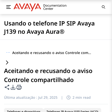
Usando o telefone IP SIP Avaya
J139 no Avaya Aura®
···
Aceitando e recusando o aviso Controle compartilhado
Aceitando e recusando o aviso
Controle compartilhado
Compartilhar esta página
Opções de exportação de PDF
Última atualização :
Jul 29, 2025
|
2 min read
Telefones e dispositivos
Telefones IP Avaya J100 Series (ACO)