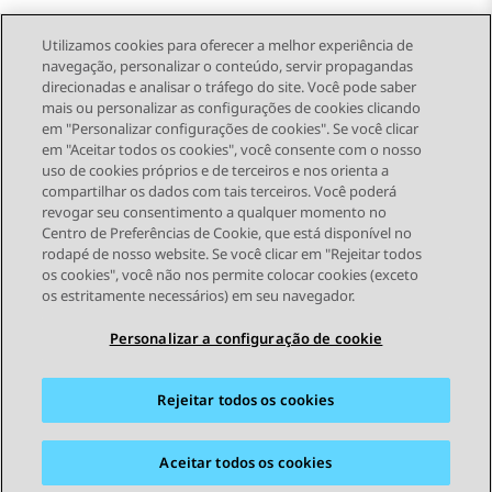
Utilizamos cookies para oferecer a melhor experiência de
navegação, personalizar o conteúdo, servir propagandas
direcionadas e analisar o tráfego do site. Você pode saber
Send Feedback
mais ou personalizar as configurações de cookies clicando
em "Personalizar configurações de cookies". Se você clicar
em "Aceitar todos os cookies", você consente com o nosso
uso de cookies próprios e de terceiros e nos orienta a
Tópico anterior
Próximo tópico
compartilhar os dados com tais terceiros. Você poderá
Topic navigation
revogar seu consentimento a qualquer momento no
Centro de Preferências de Cookie, que está disponível no
rodapé de nosso website. Se você clicar em "Rejeitar todos
STAY CONNECTED
os cookies", você não nos permite colocar cookies (exceto
os estritamente necessários) em seu navegador.
Personalizar a configuração de cookie
Rejeitar todos os cookies
Mapa do site
Termos de Uso
Privacidade
Política de Cookies
Marcas registradas
Acessibilidade
Aceitar todos os cookies
© 2026 Avaya LLC