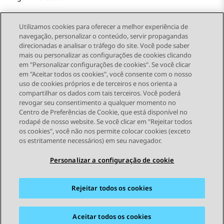
Utilizamos cookies para oferecer a melhor experiência de
navegação, personalizar o conteúdo, servir propagandas
direcionadas e analisar o tráfego do site. Você pode saber
Send Feedback
mais ou personalizar as configurações de cookies clicando
em "Personalizar configurações de cookies". Se você clicar
em "Aceitar todos os cookies", você consente com o nosso
uso de cookies próprios e de terceiros e nos orienta a
Tópico anterior
Próximo tópico
compartilhar os dados com tais terceiros. Você poderá
Topic navigation
revogar seu consentimento a qualquer momento no
Centro de Preferências de Cookie, que está disponível no
rodapé de nosso website. Se você clicar em "Rejeitar todos
STAY CONNECTED
os cookies", você não nos permite colocar cookies (exceto
os estritamente necessários) em seu navegador.
Personalizar a configuração de cookie
Rejeitar todos os cookies
Mapa do site
Termos de Uso
Privacidade
Política de Cookies
Marcas registradas
Acessibilidade
Aceitar todos os cookies
© 2026 Avaya LLC