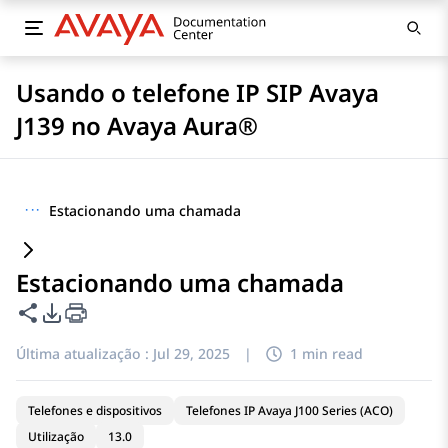
Usando o telefone IP SIP Avaya
J139 no Avaya Aura®
···
Estacionando uma chamada
Estacionando uma chamada
Compartilhar esta página
Opções de exportação de PDF
Última atualização :
Jul 29, 2025
|
1 min read
Telefones e dispositivos
Telefones IP Avaya J100 Series (ACO)
Utilização
13.0