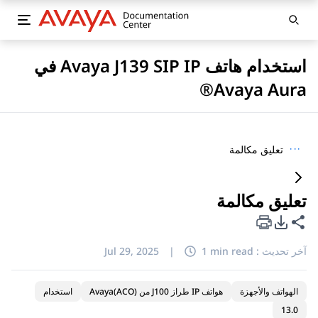
استخدام هاتف Avaya J139 SIP IP في
Avaya Aura®
···
تعليق مكالمة
تعليق مكالمة
خيارات تصدير PDF
مشاركة هذه الصفحة
آخر تحديث :
1 min read
|
Jul 29, 2025
الهواتف والأجهزة
هواتف IP طراز J100 من Avaya(ACO)
استخدام
13.0