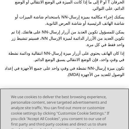
الحرفان T أو P إلى ما إذا كانت الميزة في الوضع الانتقالي أو الوضع
الدائم، على التوالي.
يمكنك إجراء مكالمة بميزة إرسال-NN باستخدام شاشة الميزات أو
شاشة الهاتف الرئيسية أو شاشة العرض الثانوية.
يمكن للمسؤول تكوين العديد من أزرار إرسال-NN على هاتفك. إذا تم
تكوين العديد من الأزرار الدائمة لميزة الإرسال NN، فسيتم تنشيط زر
واحد فقط في كل مرة.
إذا كان الهاتف يحتوي على أزرار ميزة إرسال-NN انتقالية ودائمة نشطة
في وقتٍ واحد، فإن الوضع الانتقالي يسبق الوضع الدائم.
تكون ميزة إرسال-NN نشطة في وقتٍ واحد على جميع الأجهزة في إعداد
الوصول للعديد من الأجهزة (MDA).
We use cookies to deliver the best browsing experience,
personalize content, serve targeted advertisements and
Send Feedback
analyze site traffic. You can find out more or customize
cookie settings by clicking "Customize Cookie Settings." If
you click "Accept All Cookies", you consent to our use of
first party and third party cookies and direct us to share