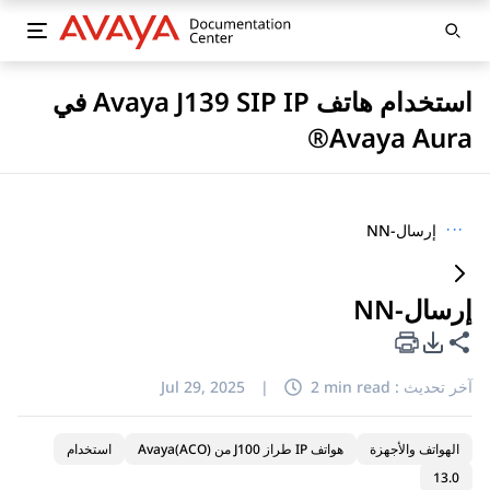
استخدام هاتف Avaya J139 SIP IP في
Avaya Aura®
···
إرسال-NN
إرسال-NN
خيارات تصدير PDF
مشاركة هذه الصفحة
آخر تحديث :
2 min read
|
Jul 29, 2025
الهواتف والأجهزة
هواتف IP طراز J100 من Avaya(ACO)
استخدام
13.0