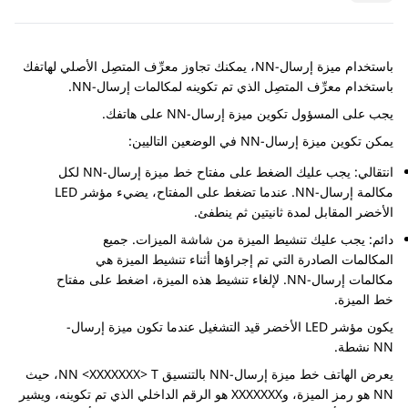
باستخدام ميزة إرسال-NN، يمكنك تجاوز معرِّف المتصِل الأصلي لهاتفك
باستخدام معرِّف المتصِل الذي تم تكوينه لمكالمات إرسال-NN.
يجب على المسؤول تكوين ميزة إرسال-NN على هاتفك.
يمكن تكوين ميزة إرسال-NN في الوضعين التاليين:
انتقالي: يجب عليك الضغط على مفتاح خط ميزة إرسال-NN لكل
مكالمة إرسال-NN. عندما تضغط على المفتاح، يضيء مؤشر LED
الأخضر المقابل لمدة ثانيتين ثم ينطفئ.
دائم: يجب عليك تنشيط الميزة من شاشة الميزات. جميع
المكالمات الصادرة التي تم إجراؤها أثناء تنشيط الميزة هي
مكالمات إرسال-NN. لإلغاء تنشيط هذه الميزة، اضغط على مفتاح
خط الميزة.
يكون مؤشر LED الأخضر قيد التشغيل عندما تكون ميزة إرسال-
NN نشطة.
يعرض الهاتف خط ميزة إرسال-NN بالتنسيق NN <XXXXXXX> T، حيث
NN هو رمز الميزة، وXXXXXXX هو الرقم الداخلي الذي تم تكوينه، ويشير