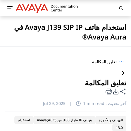
استخدام هاتف Avaya J139 SIP IP في
Avaya Aura®
···
تعليق المكالمة
تعليق المكالمة
خيارات تصدير PDF
مشاركة هذه الصفحة
آخر تحديث :
1 min read
|
Jul 29, 2025
الهواتف والأجهزة
هواتف IP طراز J100 من Avaya(ACO)
استخدام
13.0