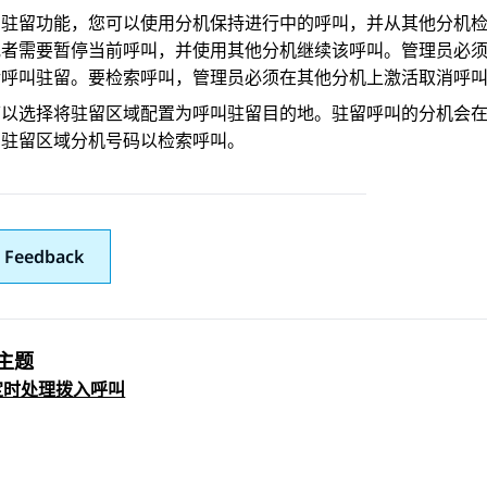
叫驻留功能，您可以使用分机保持进行中的呼叫，并从其他分机
或者需要暂停当前呼叫，并使用其他分机继续该呼叫。管理员必
活呼叫驻留。要检索呼叫，管理员必须在其他分机上激活取消呼
可以选择将驻留区域配置为呼叫驻留目的地。驻留呼叫的分机会
的驻留区域分机号码以检索呼叫。
 Feedback
主题
 navigation
定时处理拨入呼叫