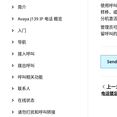
使用呼
简介
转移，
分机激
Avaya J139 IP 电话 概览
管理员
入门
留呼叫
导航
拨入呼叫
Send
拨出呼叫
呼叫相关功能
上一
联系人
Topic
电话锁
在线状态
请勿打扰和呼叫转接