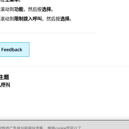
滚动到
功能
，然后按
选择
。
滚动到
限制拨入呼叫
，然后按
选择
。
 Feedback
主题
 navigation
入呼叫
对性的广告并分析网站流量。 使用cookie您可以了