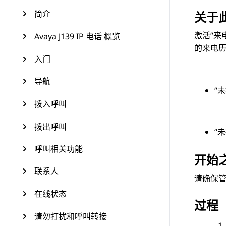
简介
关于
激活“来
Avaya J139 IP 电话 概览
的来电
入门
导航
“
拨入呼叫
拨出呼叫
“
呼叫相关功能
开始
联系人
请确保管
在线状态
过程
请勿打扰和呼叫转接