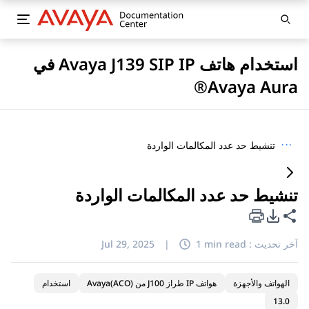
استخدام هاتف Avaya J139 SIP IP في
Avaya Aura®
···
تنشيط حد عدد المكالمات الواردة
تنشيط حد عدد المكالمات الواردة
خيارات تصدير PDF
مشاركة هذه الصفحة
آخر تحديث :
1 min read
|
Jul 29, 2025
الهواتف والأجهزة
هواتف IP طراز J100 من Avaya(ACO)
استخدام
13.0