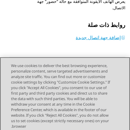
يعرض الهاتف الأيقونة المتوافقة مع حالة “حضور” جهة
الاتصال.
روابط ذات صلة
إضافة جهة اتصال جديدة
We use cookies to deliver the best browsing experience,
personalize content, serve targeted advertisements and
Send Feedback
analyze site traffic. You can find out more or customize
cookie settings by clicking "Customize Cookie Settings." If
you click "Accept All Cookies", you consent to our use of
first party and third party cookies and direct us to share
الموضوع السابق
الموضوع التالي
the data with such third parties. You will be able to
Topic navigation
withdraw your consent at any time in the Cookie
Preference Center, which is available in the footer of our
website. If you click "Reject All Cookies", you do not allow
STAY CONNECTED
us to set cookies (except strictly necessary ones) on your
browser.