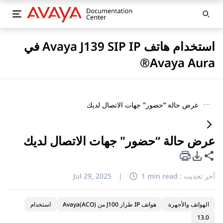
استخدام هاتف Avaya J139 SIP IP في
Avaya Aura®
···
عرض حالة “حضور" جهات الاتصال لديك
عرض حالة “حضور" جهات الاتصال لديك
خيارات تصدير PDF
مشاركة هذه الصفحة
آخر تحديث :
1 min read
|
Jul 29, 2025
الهواتف والأجهزة
هواتف IP طراز J100 من Avaya(ACO)
استخدام
13.0