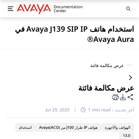
استخدام هاتف Avaya J139 SIP IP في
Avaya Aura®
···
عرض مكالمة فائتة
عرض مكالمة فائتة
خيارات تصدير PDF
مشاركة هذه الصفحة
آخر تحديث :
1 min read
|
Jul 29, 2025
الهواتف والأجهزة
هواتف IP طراز J100 من Avaya(ACO)
استخدام
13.0