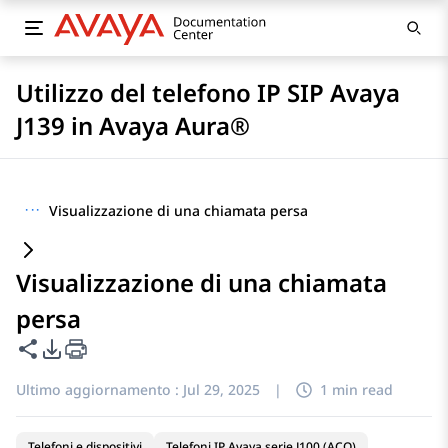
Utilizzo del telefono IP SIP Avaya
J139 in Avaya Aura®
···
Visualizzazione di una chiamata persa
Visualizzazione di una chiamata
persa
Condividi questa pagina
Opzioni di esportazione PDF
Ultimo aggiornamento :
Jul 29, 2025
|
1 min read
Telefoni e dispositivi
Telefoni IP Avaya serie J100 (ACO)