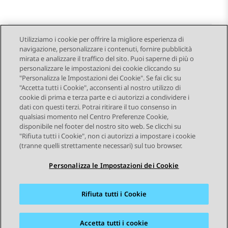
Utilizziamo i cookie per offrire la migliore esperienza di
navigazione, personalizzare i contenuti, fornire pubblicità
Send Feedback
mirata e analizzare il traffico del sito. Puoi saperne di più o
personalizzare le impostazioni dei cookie cliccando su
"Personalizza le Impostazioni dei Cookie". Se fai clic su
"Accetta tutti i Cookie", acconsenti al nostro utilizzo di
Argomento precedente
Argomento successivo
cookie di prima e terza parte e ci autorizzi a condividere i
Navigazione argomento
dati con questi terzi. Potrai ritirare il tuo consenso in
qualsiasi momento nel Centro Preferenze Cookie,
disponibile nel footer del nostro sito web. Se clicchi su
STAY CONNECTED
"Rifiuta tutti i Cookie", non ci autorizzi a impostare i cookie
(tranne quelli strettamente necessari) sul tuo browser.
Personalizza le Impostazioni dei Cookie
Rifiuta tutti i Cookie
Mappa del sito
Condizioni d'uso
Privacy
Politica sui cookie
Marchi commerciali
Accessibilità
Accetta tutti i cookie