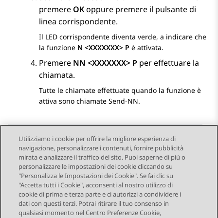
premere
OK
oppure premere il pulsante di
linea corrispondente.
Il LED corrispondente diventa verde, a indicare che
la funzione
N <XXXXXXX> P
è attivata.
Premere
NN <XXXXXXX> P
per effettuare la
chiamata.
Tutte le chiamate effettuate quando la funzione è
attiva sono chiamate Send-NN.
Utilizziamo i cookie per offrire la migliore esperienza di
navigazione, personalizzare i contenuti, fornire pubblicità
Send Feedback
mirata e analizzare il traffico del sito. Puoi saperne di più o
personalizzare le impostazioni dei cookie cliccando su
"Personalizza le Impostazioni dei Cookie". Se fai clic su
"Accetta tutti i Cookie", acconsenti al nostro utilizzo di
Argomento precedente
Argomento successivo
cookie di prima e terza parte e ci autorizzi a condividere i
Navigazione argomento
dati con questi terzi. Potrai ritirare il tuo consenso in
qualsiasi momento nel Centro Preferenze Cookie,