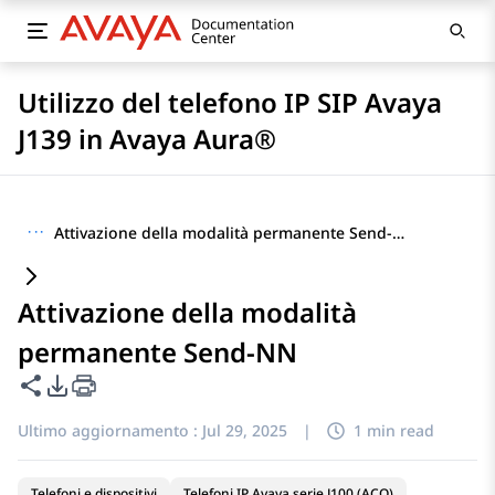
Utilizzo del telefono IP SIP Avaya
J139 in Avaya Aura®
···
Attivazione della modalità permanente Send-NN
Attivazione della modalità
permanente Send-NN
Condividi questa pagina
Opzioni di esportazione PDF
Ultimo aggiornamento :
Jul 29, 2025
|
1 min read
Telefoni e dispositivi
Telefoni IP Avaya serie J100 (ACO)