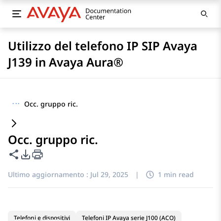
Utilizzo del telefono IP SIP Avaya
J139 in Avaya Aura®
···
Occ. gruppo ric.
Occ. gruppo ric.
Condividi questa pagina
Opzioni di esportazione PDF
Ultimo aggiornamento :
Jul 29, 2025
|
1 min read
Telefoni e dispositivi
Telefoni IP Avaya serie J100 (ACO)