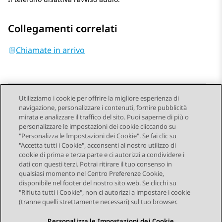
Collegamenti correlati
Chiamate in arrivo
Utilizziamo i cookie per offrire la migliore esperienza di
navigazione, personalizzare i contenuti, fornire pubblicità
Send Feedback
mirata e analizzare il traffico del sito. Puoi saperne di più o
personalizzare le impostazioni dei cookie cliccando su
"Personalizza le Impostazioni dei Cookie". Se fai clic su
"Accetta tutti i Cookie", acconsenti al nostro utilizzo di
Argomento precedente
Argomento successivo
cookie di prima e terza parte e ci autorizzi a condividere i
Navigazione argomento
dati con questi terzi. Potrai ritirare il tuo consenso in
qualsiasi momento nel Centro Preferenze Cookie,
disponibile nel footer del nostro sito web. Se clicchi su
STAY CONNECTED
"Rifiuta tutti i Cookie", non ci autorizzi a impostare i cookie
(tranne quelli strettamente necessari) sul tuo browser.
Personalizza le Impostazioni dei Cookie