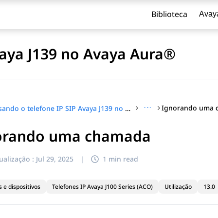
Biblioteca
Avay
vaya J139 no Avaya Aura®
···
Ignorando uma 
Usando o telefone IP SIP Avaya J139 no Avaya Aura®
orando uma chamada
ualização :
Jul 29, 2025
|
1 min read
 e dispositivos
Telefones IP Avaya J100 Series (ACO)
Utilização
13.0