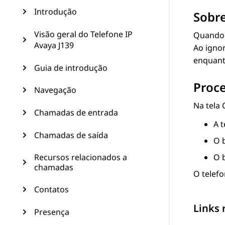
Introdução
Sobre
Visão geral do Telefone IP
Quando 
Avaya J139
Ao igno
enquanto
Guia de introdução
Proc
Navegação
Na tela
Chamadas de entrada
A 
Chamadas de saída
O 
Recursos relacionados a
O 
chamadas
O telefo
Contatos
Links 
Presença