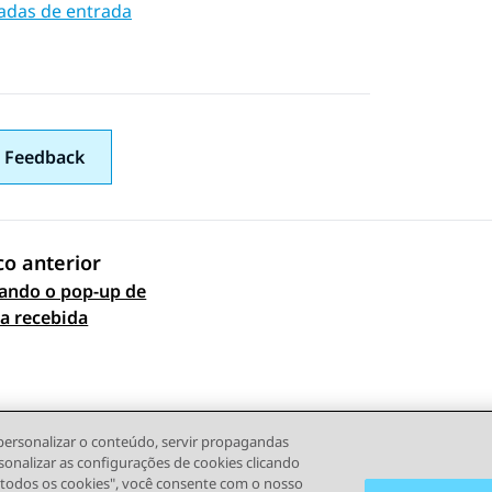
das de entrada
 Feedback
co anterior
ando o pop-up de
 navigation
a recebida
personalizar o conteúdo, servir propagandas
sonalizar as configurações de cookies clicando
r todos os cookies", você consente com o nosso