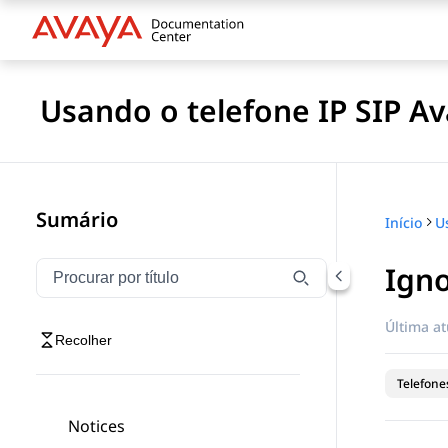
Usando o telefone IP SIP A
Sumário
Início
Ign
Filtrar navegação por título
Digite para filtrar itens de navegação por título
Última at
Recolher
Telefones
Notices