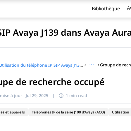
Bibliothèque
A
 SIP Avaya J139 dans Avaya Aur
···
Groupe de rec
Utilisation du téléphone IP SIP Avaya J139 dans Avaya Aura®
upe de recherche occupé
titre
mise à jour :
Jul 29, 2025
|
1 min read
es et appareils
Téléphones IP de la série J100 d'Avaya (ACO)
Utilisation