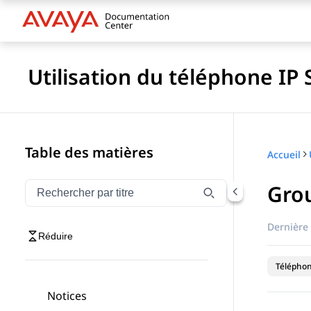
Utilisation du téléphone IP
Table des matières
Accueil
Gro
Filtrer la navigation par titre
Saisissez pour filtrer les éléments de navigation par 
Dernière 
Réduire
Téléphon
Notices