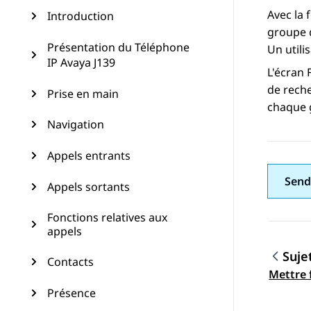
Avec la 
Introduction
groupe d
Présentation du Téléphone
Un utili
IP Avaya J139
L'écran
de reche
Prise en main
chaque 
Navigation
Appels entrants
Send
Appels sortants
Fonctions relatives aux
appels
Suje
Contacts
Navig
Mettre f
Présence