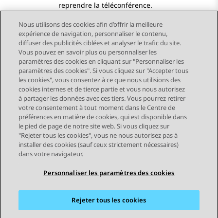
reprendre la téléconférence.
Nous utilisons des cookies afin d’offrir la meilleure
expérience de navigation, personnaliser le contenu,
diffuser des publicités ciblées et analyser le trafic du site.
Vous pouvez en savoir plus ou personnaliser les
Send Feedback
paramètres des cookies en cliquant sur "Personnaliser les
paramètres des cookies". Si vous cliquez sur "Accepter tous
les cookies", vous consentez à ce que nous utilisions des
cookies internes et de tierce partie et vous nous autorisez
Sujet précédent
Sujet suivant
à partager les données avec ces tiers. Vous pourrez retirer
Navigation par sujet
votre consentement à tout moment dans le Centre de
préférences en matière de cookies, qui est disponible dans
le pied de page de notre site web. Si vous cliquez sur
STAY CONNECTED
"Rejeter tous les cookies", vous ne nous autorisez pas à
installer des cookies (sauf ceux strictement nécessaires)
dans votre navigateur.
Personnaliser les paramètres des cookies
Rejeter tous les cookies
Plan du site
Conditions d'utilisation
Confidentialité
Politique de cookies
Marques commerciales