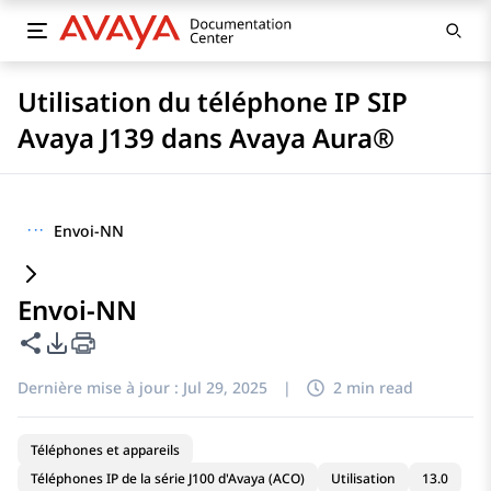
Utilisation du téléphone IP SIP
Avaya J139 dans Avaya Aura®
···
Envoi-NN
Envoi-NN
Partager cette page
Options d'exportation PDF
Dernière mise à jour :
Jul 29, 2025
|
2 min read
Téléphones et appareils
Téléphones IP de la série J100 d'Avaya (ACO)
Utilisation
13.0