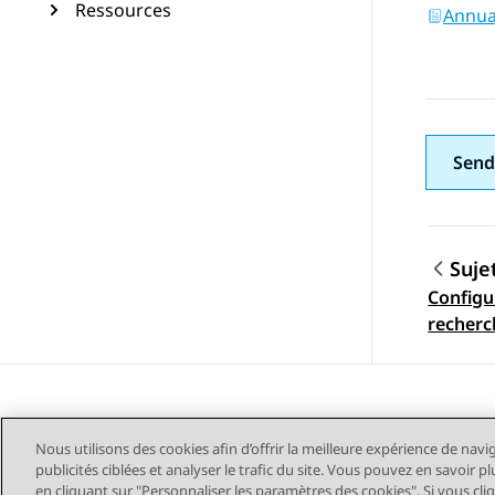
Ressources
Annua
Send
Suje
Configu
Navig
recherc
Nous utilisons des cookies afin d’offrir la meilleure expérience de navi
publicités ciblées et analyser le trafic du site. Vous pouvez en savoir 
en cliquant sur "Personnaliser les paramètres des cookies". Si vous cli