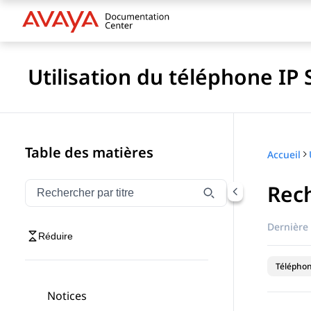
Utilisation du téléphone IP
Table des matières
Accueil
Rech
Filtrer la navigation par titre
Saisissez pour filtrer les éléments de navigation par 
Dernière 
Réduire
Téléphon
Notices