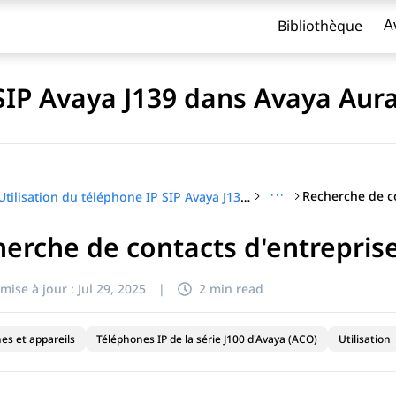
Bibliothèque
A
 SIP Avaya J139 dans Avaya Aur
···
Recherche de co
Utilisation du téléphone IP SIP Avaya J139 dans Avaya Aura®
erche de contacts d'entrepris
titre
mise à jour :
Jul 29, 2025
|
2 min read
es et appareils
Téléphones IP de la série J100 d'Avaya (ACO)
Utilisation