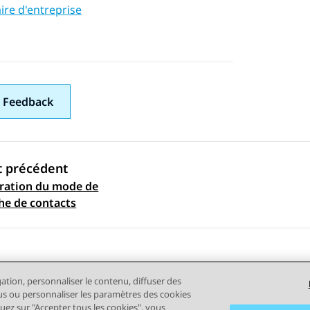
ire d'entreprise
 Feedback
t précédent
ration du mode de
ation par sujet
he de contacts
gation, personnaliser le contenu, diffuser des
plus ou personnaliser les paramètres des cookies
quez sur "Accepter tous les cookies", vous