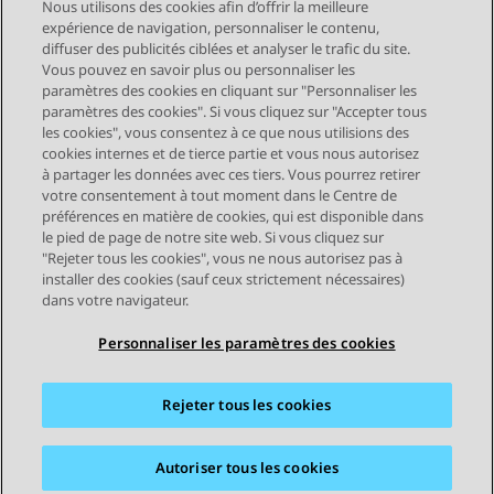
Nous utilisons des cookies afin d’offrir la meilleure
expérience de navigation, personnaliser le contenu,
diffuser des publicités ciblées et analyser le trafic du site.
Vous pouvez en savoir plus ou personnaliser les
Send Feedback
paramètres des cookies en cliquant sur "Personnaliser les
paramètres des cookies". Si vous cliquez sur "Accepter tous
les cookies", vous consentez à ce que nous utilisions des
cookies internes et de tierce partie et vous nous autorisez
Sujet précédent
Sujet suivant
à partager les données avec ces tiers. Vous pourrez retirer
Navigation par sujet
votre consentement à tout moment dans le Centre de
préférences en matière de cookies, qui est disponible dans
le pied de page de notre site web. Si vous cliquez sur
STAY CONNECTED
"Rejeter tous les cookies", vous ne nous autorisez pas à
installer des cookies (sauf ceux strictement nécessaires)
dans votre navigateur.
Personnaliser les paramètres des cookies
Rejeter tous les cookies
Plan du site
Conditions d'utilisation
Confidentialité
Politique de cookies
Marques commerciales
Accessibilité
Autoriser tous les cookies
© 2026 Avaya LLC