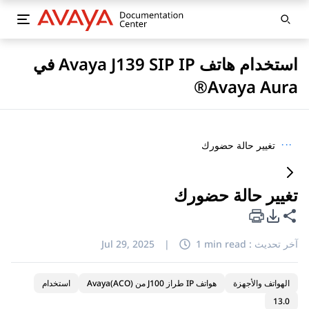
استخدام هاتف Avaya J139 SIP IP في
Avaya Aura®
···
تغيير حالة حضورك
تغيير حالة حضورك
خيارات تصدير PDF
مشاركة هذه الصفحة
آخر تحديث :
1 min read
|
Jul 29, 2025
الهواتف والأجهزة
هواتف IP طراز J100 من Avaya(ACO)
استخدام
13.0