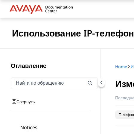
Использование IP-телефона
Оглавление
Home
Изм
Фильтровать навигацию по обращению
Введите текст для фильтрации элементов навигаци
Последне
Свернуть
Телефон
Notices