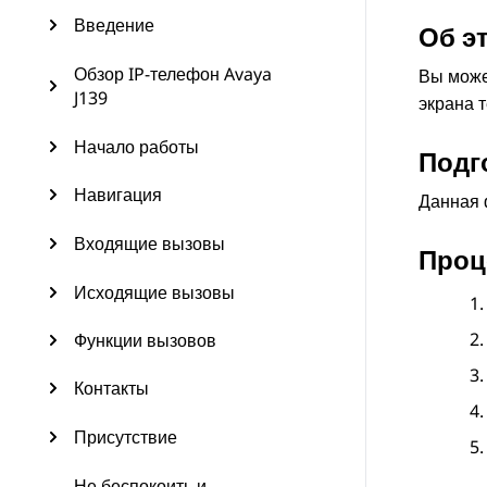
Введение
Об э
Обзор IP-телефон Avaya
Вы може
J139
экрана 
Начало работы
Подг
Навигация
Данная 
Входящие вызовы
Проц
Исходящие вызовы
Функции вызовов
Контакты
Присутствие
Не беспокоить и