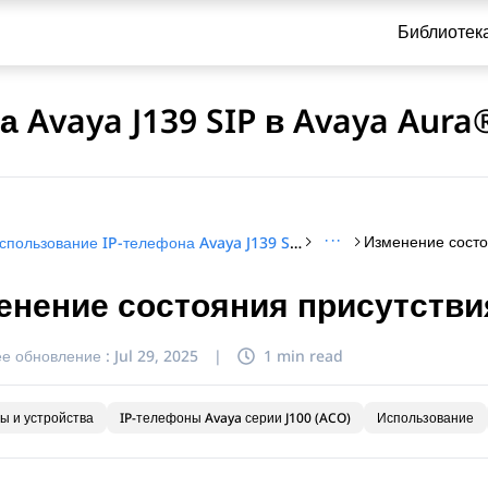
Библиотек
 Avaya J139 SIP в Avaya Aura
···
Изменение состо
Использование IP-телефона Avaya J139 SIP в Avaya Aura®
енение состояния присутстви
и по обращению
е обновление :
Jul 29, 2025
|
1 min read
ы и устройства
IP-телефоны Avaya серии J100 (ACO)
Использование