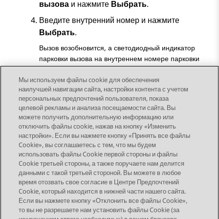
вызова
и нажмите
Выбрать
.
Введите внутренний номер и нажмите
Выбрать
.
Вызов возобновится, а светодиодный индикатор
парковки вызова на внутреннем номере парковки
погаснет.
Мы используем файлы cookie для обеспечения
наилучшей навигации сайта, настройки контента с учетом
персональных предпочтений пользователя, показа
целевой рекламы и анализа посещаемости сайта. Вы
можете получить дополнительную информацию или
Send Feedback
отключить файлы cookie, нажав на кнопку «Изменить
настройки». Если вы нажмете кнопку «Принять все файлы
Cookie», вы соглашаетесь с тем, что мы будем
использовать файлы Cookie первой стороны и файлы
Предыдущая тема
Следующая тема
Cookie третьей стороны, а также поручаете нам делится
Topic navigation
данными с такой третьей стороной. Вы можете в любое
время отозвать свое согласие в Центре Предпочтений
Cookie, который находится в нижней части нашего сайта.
STAY CONNECTED
Если вы нажмете кнопку «Отклонить все файлы Cookie»,
то вы не разрешаете нам установить файлы Cookie (за