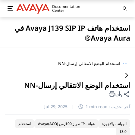
استخدام هاتف Avaya J139 SIP IP في
Avaya Aura®
···
استخدام الوضع الانتقالي إرسال-NN
استخدام الوضع الانتقالي إرسال-NN
خيارات تصدير PDF
مشاركة هذه الصفحة
آخر تحديث :
1 min read
|
Jul 29, 2025
الهواتف والأجهزة
هواتف IP طراز J100 من Avaya(ACO)
استخدام
13.0