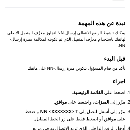
نبذة عن هذه المهمة
يمكنك تنشيط الوضع الانتقالي إرسال-NN لتجاوز معرِّف المتصِل الأصلي
لهاتفك باستخدام معرِّف المتصِل الذي تم تكوينه لمكالمة بميزة إرسال-
NN.
قبل البدء
تأكد من قيام المسؤول بتكوين ميزة إرسال-NN على هاتفك.
اجراء
اضغط على
القائمة الرئيسية
.
مرِّر إلى
الميزات
، واضغط على
موافق
.
مرِّر إلى أسفل لتصل إلى
NN <XXXXXXX> T
واضغط
على
موافق
أو اضغط فقط على زر الخط المقابل.
أدخل الرقم الداخلي الذي تريد الاتصال به في مربع