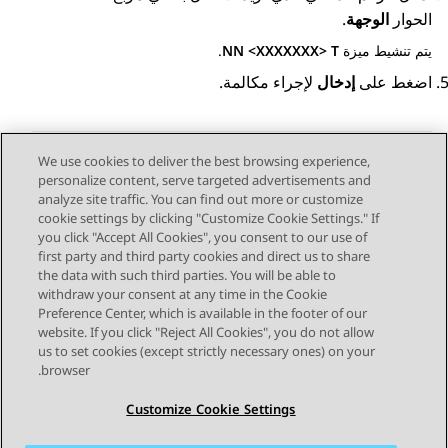
الحوار
الوجهة
.
يتم تنشيط ميزة
NN <XXXXXXX> T
.
اضغط على
إدخال
لإجراء مكالمة.
We use cookies to deliver the best browsing experience,
personalize content, serve targeted advertisements and
Send Feedback
analyze site traffic. You can find out more or customize
cookie settings by clicking "Customize Cookie Settings." If
you click "Accept All Cookies", you consent to our use of
first party and third party cookies and direct us to share
الموضوع السابق
الموضوع التالي
the data with such third parties. You will be able to
Topic navigation
withdraw your consent at any time in the Cookie
Preference Center, which is available in the footer of our
website. If you click "Reject All Cookies", you do not allow
STAY CONNECTED
us to set cookies (except strictly necessary ones) on your
browser.
Customize Cookie Settings