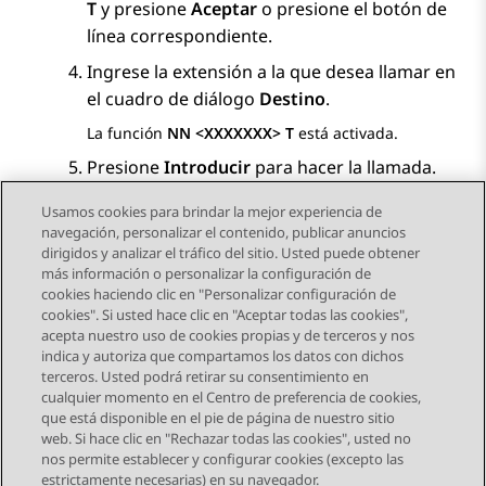
T
y presione
Aceptar
o presione el botón de
línea correspondiente.
Ingrese la extensión a la que desea llamar en
el cuadro de diálogo
Destino
.
La función
NN <XXXXXXX> T
está activada.
Presione
Introducir
para hacer la llamada.
Usamos cookies para brindar la mejor experiencia de
navegación, personalizar el contenido, publicar anuncios
dirigidos y analizar el tráfico del sitio. Usted puede obtener
más información o personalizar la configuración de
Send Feedback
cookies haciendo clic en "Personalizar configuración de
cookies". Si usted hace clic en "Aceptar todas las cookies",
acepta nuestro uso de cookies propias y de terceros y nos
indica y autoriza que compartamos los datos con dichos
Tema anterior
Tema siguiente
terceros. Usted podrá retirar su consentimiento en
Navegación de tema
cualquier momento en el Centro de preferencia de cookies,
que está disponible en el pie de página de nuestro sitio
web. Si hace clic en "Rechazar todas las cookies", usted no
STAY CONNECTED
nos permite establecer y configurar cookies (excepto las
estrictamente necesarias) en su navegador.