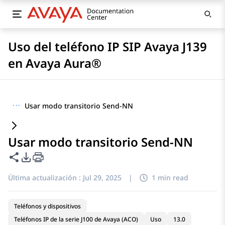
Uso del teléfono IP SIP Avaya J139
en Avaya Aura®
···
Usar modo transitorio Send-NN
Usar modo transitorio Send-NN
Compartir esta página
Opciones de exportación de PDF
Última actualización :
Jul 29, 2025
|
1 min read
Teléfonos y dispositivos
Teléfonos IP de la serie J100 de Avaya (ACO)
Uso
13.0