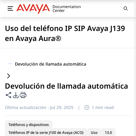
Uso del teléfono IP SIP Avaya J139
en Avaya Aura®
···
Devolución de llamada automática
Devolución de llamada automática
Compartir esta página
Opciones de exportación de PDF
Última actualización :
Jul 29, 2025
|
1 min read
Teléfonos y dispositivos
Teléfonos IP de la serie J100 de Avaya (ACO)
Uso
13.0