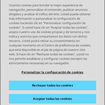
Usamos cookies para brindar la mejor experiencia de
navegación, personalizar el contenido, publicar anuncios
dirigidos y analizar el tráfico del sitio. Usted puede obtener
más información o personalizar la configuración de
Send Feedback
cookies haciendo clic en "Personalizar configuración de
cookies". Si usted hace clic en "Aceptar todas las cookies",
acepta nuestro uso de cookies propias y de terceros y nos
indica y autoriza que compartamos los datos con dichos
Tema anterior
Tema siguiente
terceros. Usted podrá retirar su consentimiento en
Navegación de tema
cualquier momento en el Centro de preferencia de cookies,
que está disponible en el pie de página de nuestro sitio
web. Si hace clic en "Rechazar todas las cookies", usted no
STAY CONNECTED
nos permite establecer y configurar cookies (excepto las
estrictamente necesarias) en su navegador.
Personalizar la configuración de cookies
Rechazar todas las cookies
Mapa del sitio
Condiciones de Uso
Privacidad
Política de Cookies
Marcas registradas
Accesibilidad
Aceptar todas las cookies
© 2026 Avaya LLC