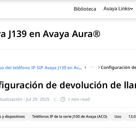
Biblioteca
Avaya Links
ya J139 en Avaya Aura®
···
Uso del teléfono IP SIP Avaya J139 en Avaya Aura®
iguración de devolución de l
título
tualización :
Jul 29, 2025
|
1 min read
 y dispositivos
Teléfonos IP de la serie J100 de Avaya (ACO)
Uso
13.0