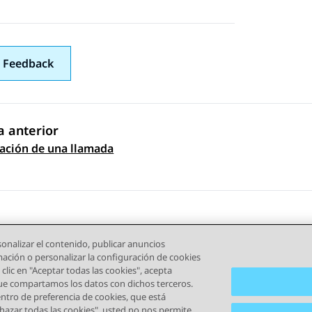
 Feedback
 anterior
zación de una llamada
gación de tema
onalizar el contenido, publicar anuncios
rmación o personalizar la configuración de cookies
clic en "Aceptar todas las cookies", acepta
que compartamos los datos con dichos terceros.
tro de preferencia de cookies, que está
iones de Uso
Privacidad
Política de Cookies
Marcas registr
echazar todas las cookies", usted no nos permite