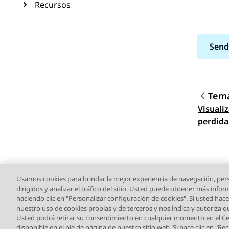
Recursos
Send
Tema
Visuali
Nave
perdida
Usamos cookies para brindar la mejor experiencia de navegación, pers
dirigidos y analizar el tráfico del sitio. Usted puede obtener más info
haciendo clic en "Personalizar configuración de cookies". Si usted hace 
nuestro uso de cookies propias y de terceros y nos indica y autoriza 
Usted podrá retirar su consentimiento en cualquier momento en el Cen
Mapa del sitio
Condic
disponible en el pie de página de nuestro sitio web. Si hace clic en "R