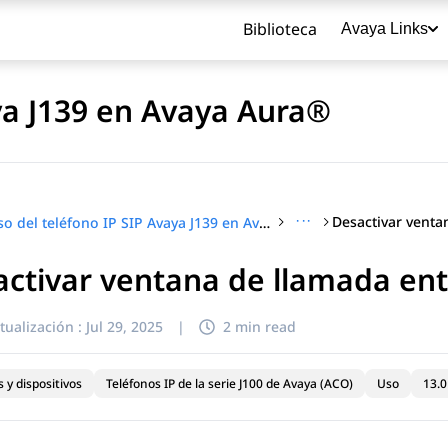
Biblioteca
Avaya Links
ya J139 en Avaya Aura®
···
Uso del teléfono IP SIP Avaya J139 en Avaya Aura®
ctivar ventana de llamada en
título
tualización :
Jul 29, 2025
|
2 min read
 y dispositivos
Teléfonos IP de la serie J100 de Avaya (ACO)
Uso
13.0