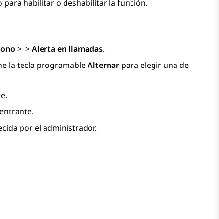
ara habilitar o deshabilitar la función.
fono
>
>
Alerta en llamadas
.
ne la tecla programable
Alternar
para elegir una de
te.
 entrante.
lecida por el administrador.