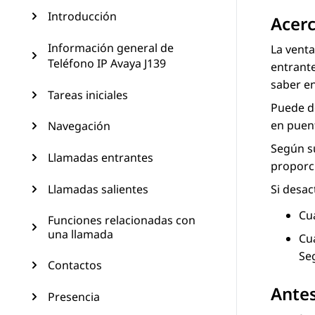
Introducción
Acerc
Información general de
La venta
Teléfono IP Avaya J139
entrante
saber en
Tareas iniciales
Puede de
en puen
Navegación
Según su
Llamadas entrantes
proporci
Llamadas salientes
Si desac
Cua
Funciones relacionadas con
una llamada
Cu
Seg
Contactos
Ante
Presencia