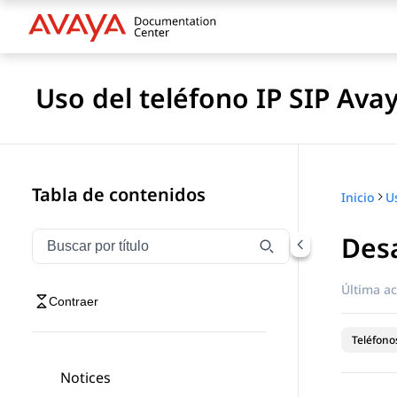
Uso del teléfono IP SIP Ava
Tabla de contenidos
Inicio
Desa
Filtrar navegación por título
Escriba para filtrar los elementos de navegación por 
Última ac
Contraer
Teléfonos
Notices