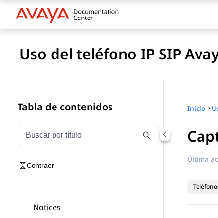
Uso del teléfono IP SIP Ava
Tabla de contenidos
Inicio
Cap
Filtrar navegación por título
Escriba para filtrar los elementos de navegación por 
Última ac
Contraer
Teléfonos
Notices