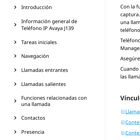
Con la 
Introducción
captura.
Información general de
una llam
Teléfono IP Avaya J139
teléfono
Teléfono
Tareas iniciales
Manage
Navegación
Asegúres
Cuando l
Llamadas entrantes
las llam
Llamadas salientes
Víncul
Funciones relacionadas con
una llamada
Llama
Contactos
Conte
Presencia
Conte