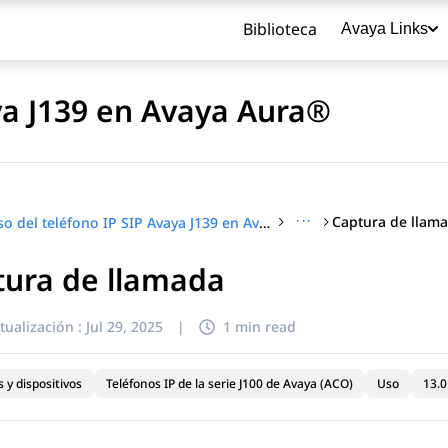
Biblioteca
Avaya Links
ya J139 en Avaya Aura®
···
Captura de llam
Uso del teléfono IP SIP Avaya J139 en Avaya Aura®
tura de llamada
título
tualización :
Jul 29, 2025
|
1 min read
 y dispositivos
Teléfonos IP de la serie J100 de Avaya (ACO)
Uso
13.0