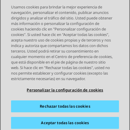
Usamos cookies para brindar la mejor experiencia de
navegación, personalizar el contenido, publicar anuncios
dirigidos y analizar el tráfico del sitio. Usted puede obtener
más información o personalizar la configuración de
Send Feedback
cookies haciendo clic en "Personalizar configuración de
cookies". Si usted hace clic en "Aceptar todas las cookies",
acepta nuestro uso de cookies propias y de terceros y nos
indica y autoriza que compartamos los datos con dichos
Tema anterior
Tema siguiente
terceros. Usted podrá retirar su consentimiento en
Navegación de tema
cualquier momento en el Centro de preferencia de cookies,
que está disponible en el pie de página de nuestro sitio
web. Si hace clic en "Rechazar todas las cookies", usted no
STAY CONNECTED
nos permite establecer y configurar cookies (excepto las
estrictamente necesarias) en su navegador.
Personalizar la configuración de cookies
Rechazar todas las cookies
Mapa del sitio
Condiciones de Uso
Privacidad
Política de Cookies
Marcas registradas
Accesibilidad
Aceptar todas las cookies
© 2026 Avaya LLC