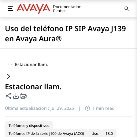
Uso del teléfono IP SIP Avaya J139
en Avaya Aura®
···
Estacionar llam.
Estacionar llam.
Compartir esta página
Opciones de exportación de PDF
Última actualización :
Jul 29, 2025
|
1 min read
Teléfonos y dispositivos
Teléfonos IP de la serie J100 de Avaya (ACO)
Uso
13.0