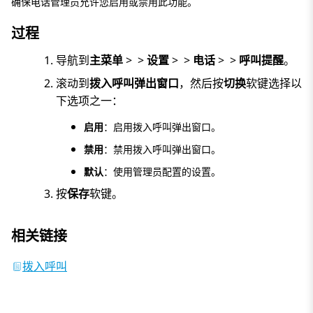
确保电话管理员允许您启用或禁用此功能。
过程
导航到
主菜单
>
>
设置
>
>
电话
>
>
呼叫提醒
。
滚动到
拨入呼叫弹出窗口
，然后按
切换
软键选择以
下选项之一：
启用
：启用拨入呼叫弹出窗口。
禁用
：禁用拨入呼叫弹出窗口。
默认
：使用管理员配置的设置。
按
保存
软键。
相关链接
拨入呼叫