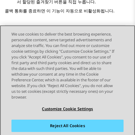
서 할당된 즐겨찾기 버튼을 직접 누릅니다.
콜백 통화를 종료하면 이 기능이 자동으로 비활성화됩니다.
We use cookies to deliver the best browsing experience,
personalize content, serve targeted advertisements and
Send Feedback
analyze site traffic. You can find out more or customize
cookie settings by clicking "Customize Cookie Settings." If
you click "Accept All Cookies", you consent to our use of
first party and third party cookies and direct us to share
이전 항목
다음 항목
the data with such third parties. You will be able to
Topic navigation
withdraw your consent at any time in the Cookie
Preference Center, which is available in the footer of our
website. If you click "Reject All Cookies", you do not allow
STAY CONNECTED
us to set cookies (except strictly necessary ones) on your
browser.
Customize Cookie Settings
Reject All Cookies
사이트맵
사용 약관
개인 정보
쿠키 정책