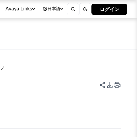
ログイン
Avaya Links
日本語
ップ
このページを
PDFエク