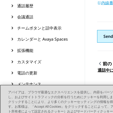
内線
通話履歴
会議通話
チームボタンと話中表示
Send
カレンダーと Avaya Spaces
拡張機能
カスタマイズ
前の
トピ
通話中
電話の更新
メンテナンス
アバイアは、ブラウザ最適なエクスペリエンスを提供し、内容をパーソ
リソース
し、およびサイトトラフィックの分析を行うためにクッキーを利用します。お客様は、
クリックすることにより、より多くのクッキーセッティングの情報を得
す。お客様は、「Accept All Cookies」をクリックすることによ
ト所有者によって設定されるクッキー）およびサードパーティクッキー