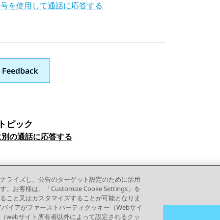
番号を使用して通話に応答する
 Feedback
トピック
ックナビゲーション
に別の通話に応答する
ナライズし、公告のターゲット設定のために活用
「Customize Cooke Settings」を
ること又はカスタマイズすることが可能となりま
って、アバイアがファーストパーティクッキー（Webサイ
（webサイト所有者以外によって設定されるクッ