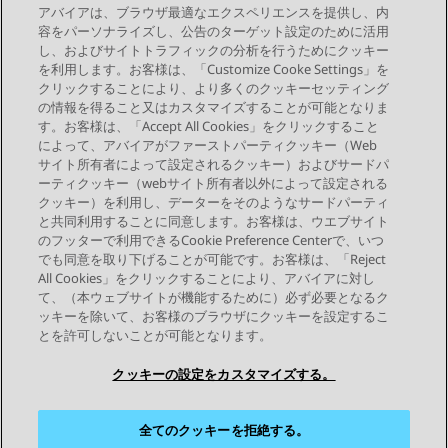
アバイアは、ブラウザ最適なエクスペリエンスを提供し、内
容をパーソナライズし、公告のターゲット設定のために活用
機能ターゲットを使用して転送先番号を選択する
し、およびサイトトラフィックの分析を行うためにクッキー
を利用します。お客様は、「Customize Cooke Settings」を
クリックすることにより、より多くのクッキーセッティング
の情報を得ること又はカスタマイズすることが可能となりま
す。お客様は、「Accept All Cookies」をクリックすること
によって、アバイアがファーストパーティクッキー（Web
Send Feedback
サイト所有者によって設定されるクッキー）およびサードパ
ーティクッキー（webサイト所有者以外によって設定される
クッキー）を利用し、データーをそのようなサードパーティ
と共同利用することに同意します。お客様は、ウエブサイト
前のトピック
次のトピック
のフッターで利用できるCookie Preference Centerで、いつ
トピックナビゲーション
でも同意を取り下げることが可能です。お客様は、「Reject
All Cookies」をクリックすることにより、アバイアに対し
て、（本ウェブサイトが機能するために）必ず必要となるク
つながりを保つ
ッキーを除いて、お客様のブラウザにクッキーを設定するこ
とを許可しないことが可能となります。
クッキーの設定をカスタマイズする。
全てのクッキーを拒絶する。